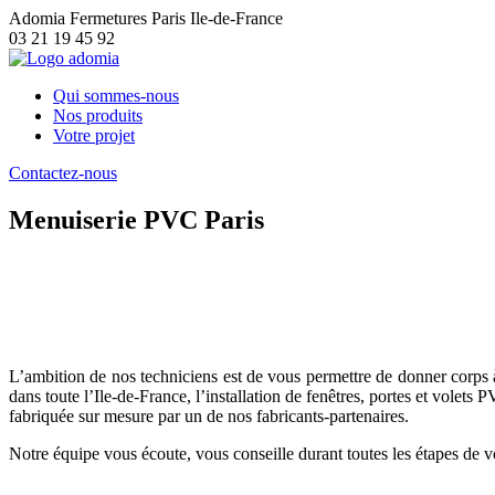
Adomia Fermetures Paris Ile-de-France
03 21 19 45 92
Qui sommes-nous
Nos produits
Votre projet
Contactez-nous
Menuiserie PVC Paris
Installation de fenêtres, portes et volets P
Grâce à l’ensemble de ses collaborateurs, Adomia Fermetures Paris Il
sur mesure.
L’ambition de nos techniciens est de vous permettre de donner corps à
dans toute l’Ile-de-France, l’installation de fenêtres, portes et volet
fabriquée sur mesure par un de nos fabricants-partenaires.
Notre équipe vous écoute, vous conseille durant toutes les étapes de v