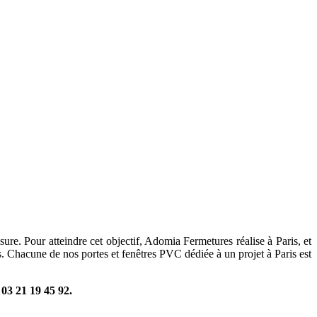
 de 20 ans d’expertise dans le domaine des menuiseries PVC fabriquées
re. Pour atteindre cet objectif, Adomia Fermetures réalise à Paris, et
is. Chacune de nos portes et fenêtres PVC dédiée à un projet à Paris est
u
03 21 19 45 92.