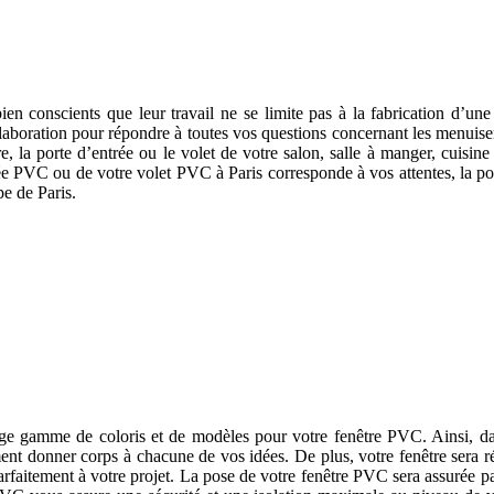
bien conscients que leur travail ne se limite pas à la fabrication d’u
collaboration pour répondre à toutes vos questions concernant les menuis
re, la porte d’entrée ou le volet de votre salon, salle à manger, cuisin
trée PVC ou de votre volet PVC à Paris corresponde à vos attentes, la p
e de Paris.
 d’autres matériaux, nos fenêtres en PVC ne sont cependant pas en rest
rge gamme de coloris et de modèles pour votre fenêtre PVC. Ainsi, d
nt donner corps à chacune de vos idées. De plus, votre fenêtre sera ré
arfaitement à votre projet. La pose de votre fenêtre PVC sera assurée