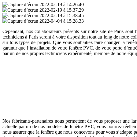
Cependant, nos collaborateurs présents sur notre site de Paris sont 
techniciens à Paris seront à votre disposition tout au long de notre 
sur tous types de projets. Que vous souhaitiez faire changer la fenêt
garantir que l’installation de votre fenêtre PVC, de votre porte d’en
par un de nos propres techniciens expérimenté, membre de notre équip
Menuiserie PVC Paris : Fenêtres PVC
Plus accessibles que leurs équivalents fabriqués en aluminium ou dans
Nos fabricants-partenaires nous permettent de vous proposer une la
actuelle par un de nos modèles de fenêtre PVC, vous pourrez réelleme
nous assurer que la fenêtre que nous concevons pour vous s’adapte p