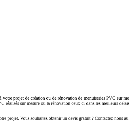
VC à Paris
e-de-France est aujourd’hui une entreprise familiale disposant de plus
 votre projet de création ou de rénovation de menuiseries PVC sur mesu
s PVC réalisés sur mesure ou la rénovation ceux-ci dans les meilleurs déla
otre projet. Vous souhaitez obtenir un devis gratuit ? Contactez-nous a