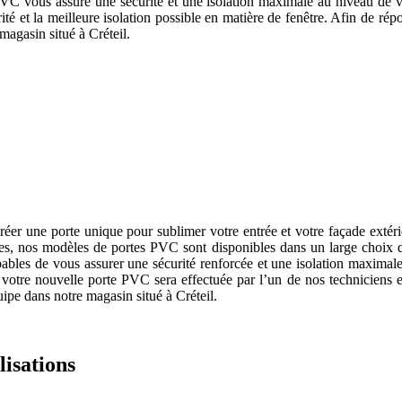
e PVC vous assure une sécurité et une isolation maximale au niveau de vo
rité et la meilleure isolation possible en matière de fenêtre. Afin de r
magasin situé à Créteil.
 nos anciens clients sont “résistante”, “unique” et “parfaitement installée
éer une porte unique pour sublimer votre entrée et votre façade extérie
s, nos modèles de portes PVC sont disponibles dans un large choix de 
ables de vous assurer une sécurité renforcée et une isolation maximal
de votre nouvelle porte PVC sera effectuée par l’un de nos techniciens
pe dans notre magasin situé à Créteil.
isations