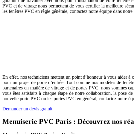
garantir que travailler avec nous pour l’installation de votre fenêtr
PVC et de vitrage nous permettent de vous certifier la meilleure sécu
les fenêtres PVC en règle générale, contactez notre équipe dans notre 
Menuiserie PVC Paris : Portes PVC
Pour décrire leur nouvelle porte d’entrée, les mots les plus utilisés par
En effet, nos techniciens mettent un point d’honneur à vous aider à cr
pour un projet de porte d’entrée. Tout comme nos modèles de fenêtre
partenaires en matière de vitrage et de portes PVC, nous sommes cap
vous êtes satisfaits à chaque étape de notre collaboration, la pose 
nouvelle porte PVC ou les portes PVC en général, contactez notre équi
Demander un devis gratuit
Menuiserie PVC Paris : Découvrez nos réal