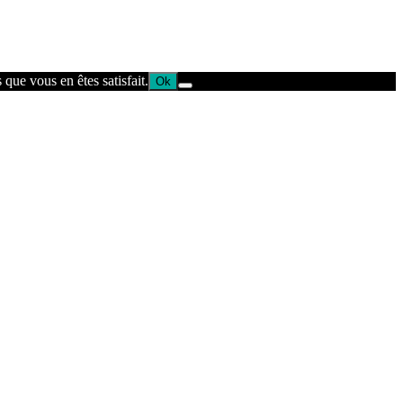
que vous en êtes satisfait.
Ok