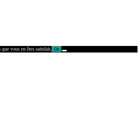
que vous en êtes satisfait.
Ok