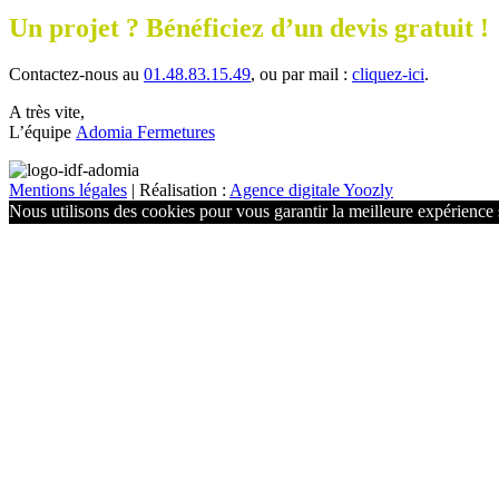
Un projet ? Bénéficiez d’un devis gratuit !
Contactez-nous au
01.48.83.15.49
, ou par mail :
cliquez-ici
.
A très vite,
L’équipe
Adomia Fermetures
Mentions légales
| Réalisation :
Agence digitale Yoozly
Nous utilisons des cookies pour vous garantir la meilleure expérience s