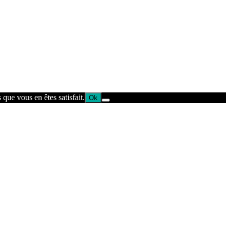
que vous en êtes satisfait.
Ok